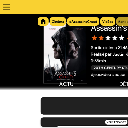
Cinéma
#AssassinsCreed
Vidéos
Bande
Assassin'
Sortie cinéma
21 d
Réalisé par
Justin 
1h55min
20TH CENTURY ST
#jeuxvideo #action
ACTU
DÉT
VOIR EN VOST