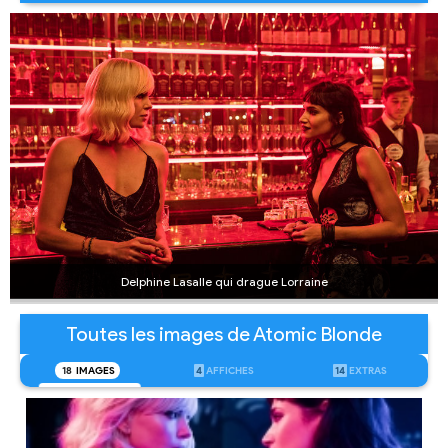
Delphine Lasalle qui drague Lorraine
Toutes les images de Atomic Blonde
18
IMAGES
4
AFFICHES
14
EXTRAS