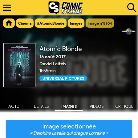
Cinéma
#AtomicBlonde
Images
Image n°5904
Atomic Blonde
16 août 2017
David Leitch
1h55min
UNIVERSAL PICTURES
ACTU
DÉTAILS
IMAGES
VIDÉOS
CRITIQUE
Image selectionnée
« Delphine Lasalle qui drague Lorraine »