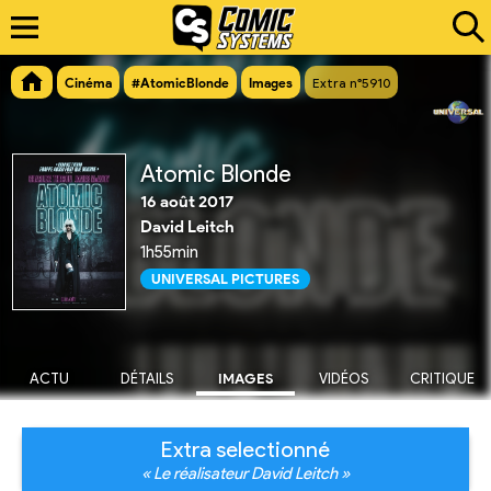
Cinéma
#AtomicBlonde
Images
Extra n°5910
Atomic Blonde
16 août 2017
David Leitch
1h55min
UNIVERSAL PICTURES
ACTU
DÉTAILS
IMAGES
VIDÉOS
CRITIQUE
Extra selectionné
« Le réalisateur David Leitch »