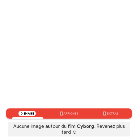
0
IMAGE
3
AFFICHES
9
EXTRAS
Aucune image autour du film
Cyborg
. Revenez plus
tard ☺