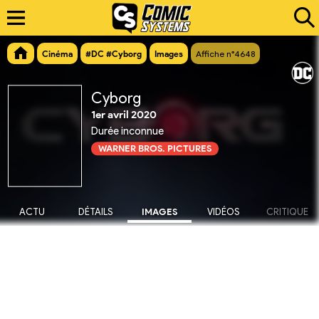
Cinéma
#DC #Cyborg
Images
Affiche n°4648
Cyborg
1er avril 2020
Durée inconnue
WARNER BROS. PICTURES
ACTU
DÉTAILS
IMAGES
VIDÉOS
CRITIQUE