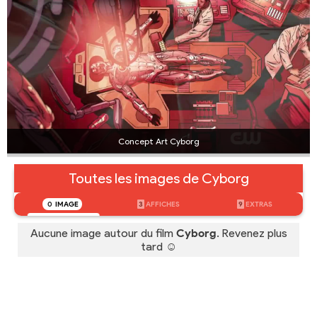
Concept Art Cyborg
Toutes les images de Cyborg
0
IMAGE
3
AFFICHES
9
EXTRAS
Aucune image autour du film
Cyborg
. Revenez plus
tard ☺