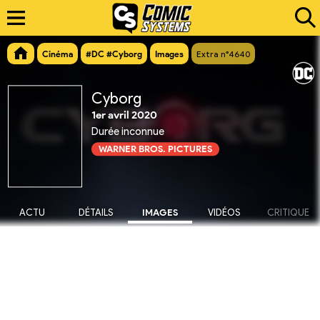
Cinéma
#DC #Cyborg
Images
Extra n°4640
Cyborg
1er avril 2020
Durée inconnue
WARNER BROS. PICTURES
ACTU
DÉTAILS
IMAGES
VIDÉOS
CRITIQUE