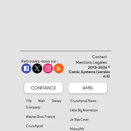
Contact
Retrouvez-nous sur :
Mentions Légales
2013-2026 ©
Comic.Systems (version
6.5)
CONFIANCE
AMIS
The Walt Disney
Crunchyroll News
Company
Little Big Animation
Warner Bros. France
Je Vais Ciner
Crunchyroll
MidouMir