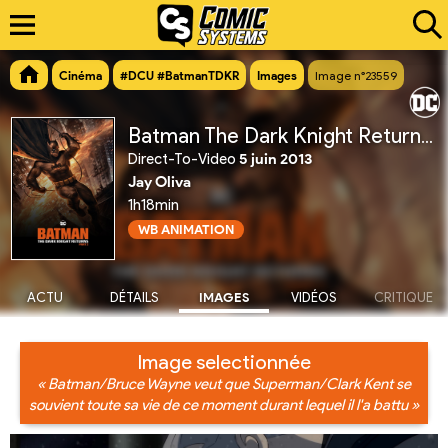
Cinéma
#DCU #BatmanTDKR
Images
Image n°23559
Batman The Dark Knight Returns, Partie 2
Direct-To-Video
5 juin 2013
Jay Oliva
1h18min
WB ANIMATION
ACTU
DÉTAILS
IMAGES
VIDÉOS
CRITIQUE
Image selectionnée
« Batman/Bruce Wayne veut que Superman/Clark Kent se
souvient toute sa vie de ce moment durant lequel il l'a battu »