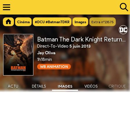
Cinéma
#DCU #BatmanTDKR
Images
Extra n°23575
Batman The Dark Knight Returns, Partie 2
Direct-To-Video
5 juin 2013
Jay Oliva
1h18min
WB ANIMATION
ACTU
DÉTAILS
IMAGES
VIDÉOS
CRITIQUE