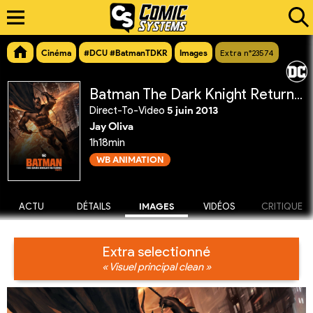
Cinéma
#DCU #BatmanTDKR
Images
Extra n°23574
Batman The Dark Knight Returns, Partie 2
Direct-To-Video
5 juin 2013
Jay Oliva
1h18min
WB ANIMATION
ACTU
DÉTAILS
IMAGES
VIDÉOS
CRITIQUE
Extra selectionné
« Visuel principal clean »