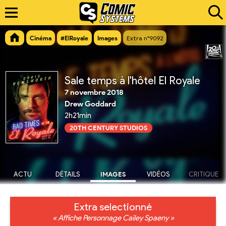
Cinéma
#ElRoyale
Images
Extra n°9092
Sale temps à l'hôtel El Royale
7 novembre 2018
Drew Goddard
2h21min
20TH CENTURY STUDIOS
ACTU
DÉTAILS
IMAGES
VIDÉOS
CRITIQUE
Extra selectionné
« Affiche Personnage Cailey Spaeny »