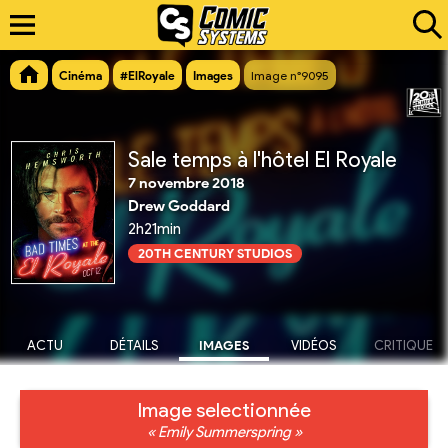
Cinéma
#ElRoyale
Images
Image n°9095
Sale temps à l'hôtel El Royale
7 novembre 2018
Drew Goddard
2h21min
20TH CENTURY STUDIOS
ACTU
DÉTAILS
IMAGES
VIDÉOS
CRITIQUE
Image selectionnée
« Emily Summerspring »