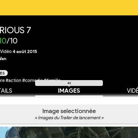
RIOUS 7
10
/10
Vidéo
4 août 2015
Wan
ES
re #action #comedie #famille
42
AILS
IMAGES
VID
Image selectionnée
« Images du Trailer de lancement »