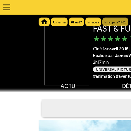
Cinéma
#Fast7
Images
Image n°1428
FAST & FU
Ciné
1er avril 2015
|
Réalisé par
James 
2h17min
UNIVERSAL PICTUR
#animation #aventu
ACTU
DÉT