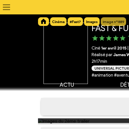
Cinéma
#Fast7
Images
Image n°1889
FAST & FU
Ciné
1er avril 2015
|
Réalisé par
James 
2h17min
UNIVERSAL PICTUR
#animation #aventu
ACTU
DÉT