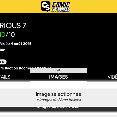
RIOUS 7
10
/10
Vidéo
4 août 2015
Wan
ES
re #action #comedie #famille
42
AILS
IMAGES
VID
Image selectionnée
« Images du 2ème trailer »
Images du 2ème trailer