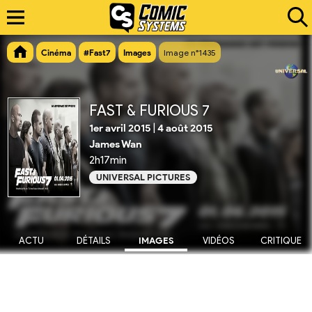
Cinéma
#Fast7
Images
Image n°1435
FAST & FURIOUS 7
1er avril 2015
|
4 août 2015
James Wan
2h17min
UNIVERSAL PICTURES
ACTU
DÉTAILS
IMAGES
VIDÉOS
CRITIQUE