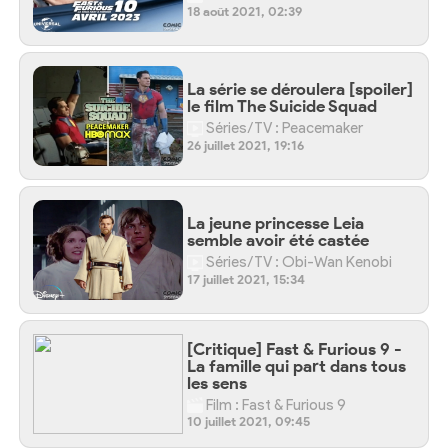
18 août 2021, 02:39
La série se déroulera [spoiler]
le film The Suicide Squad
Séries/TV : Peacemaker
26 juillet 2021, 19:16
La jeune princesse Leia
semble avoir été castée
Séries/TV : Obi-Wan Kenobi
17 juillet 2021, 15:34
[Critique] Fast & Furious 9 -
La famille qui part dans tous
les sens
Film : Fast & Furious 9
10 juillet 2021, 09:45