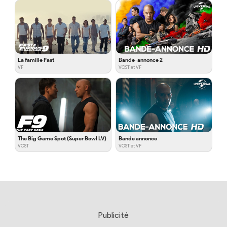
La famille Fast
Bande-annonce 2
VF
VOST et VF
The Big Game Spot (Super Bowl LV)
Bande annonce
VOST
VOST et VF
Publicité