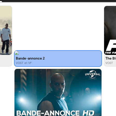
Bande-annonce 2
The B
VOST et VF
VOST