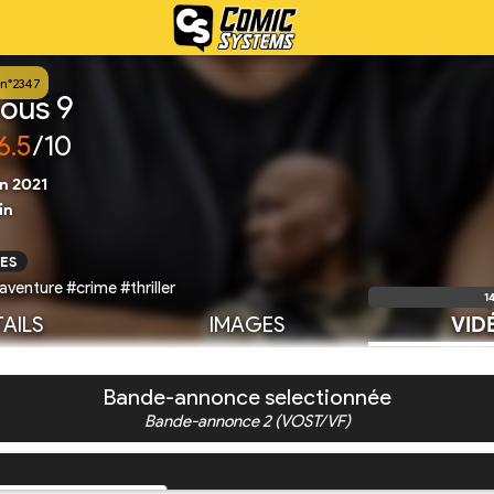
n°2347
ious 9
6.5
/10
in 2021
in
ES
aventure #crime #thriller
1
AILS
IMAGES
VID
Bande-annonce selectionnée
Bande-annonce 2 (VOST/VF)