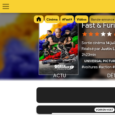
Cinéma
#Fast9
Vidéos
Bande-annonce 
Fast & Fur
Sortie cinéma
14 ju
Réalisé par
Justin L
2h23min
UNIVERSAL PICTUR
#voitures #action #
ACTU
DÉT
VOIR EN VOST