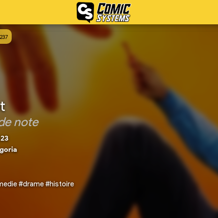
237
t
de note
023
goria
medie #drame #histoire