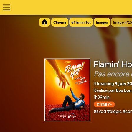
Cinéma
#FlaminHot
Images
Image n°20
Flamin' Ho
Pas encore 
Streaming
9 juin 2
Réalisé par
Eva Lon
1h39min
DISNEY+
#svod #biopic #co