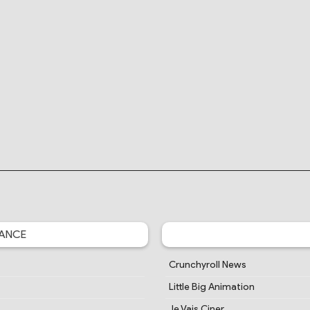
ANCE
Crunchyroll News
Little Big Animation
Je Vais Ciner