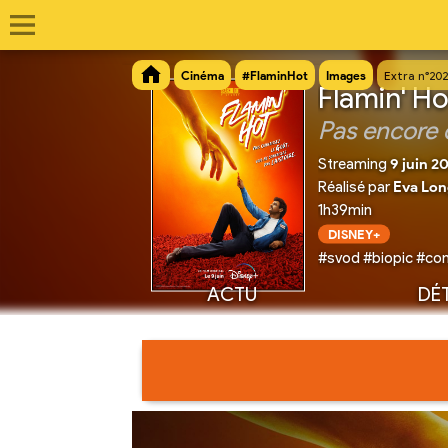
Cinéma
#FlaminHot
Images
Extra n°20
Flamin' Ho
Pas encore 
Streaming
9 juin 2
Réalisé par
Eva Lon
1h39min
DISNEY+
#svod #biopic #co
ACTU
DÉT