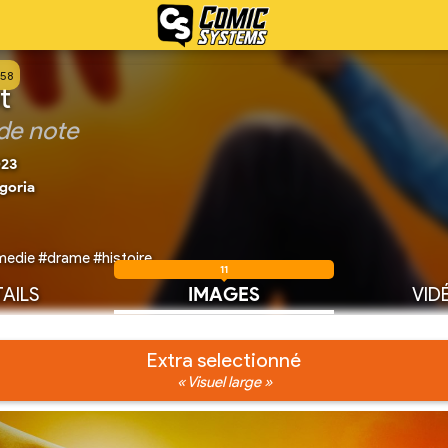
258
t
de note
023
goria
medie #drame #histoire
11
AILS
IMAGES
VID
Extra selectionné
« Visuel large »