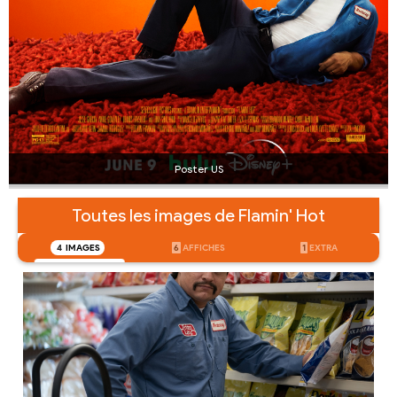
Poster US
Toutes les images de Flamin' Hot
4
IMAGES
6
AFFICHES
1
EXTRA