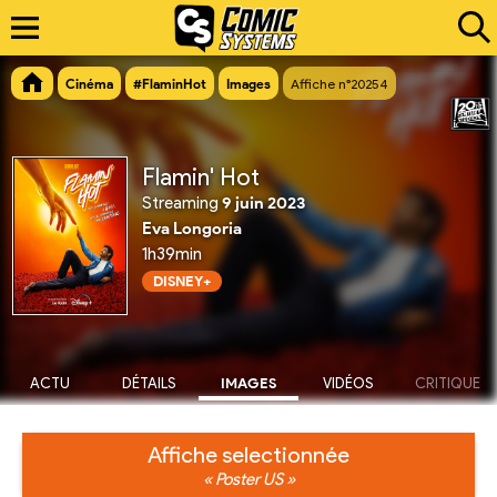
Cinéma
#FlaminHot
Images
Affiche n°20254
Flamin' Hot
Streaming
9 juin 2023
Eva Longoria
1h39min
DISNEY+
ACTU
DÉTAILS
IMAGES
VIDÉOS
CRITIQUE
Affiche selectionnée
« Poster US »