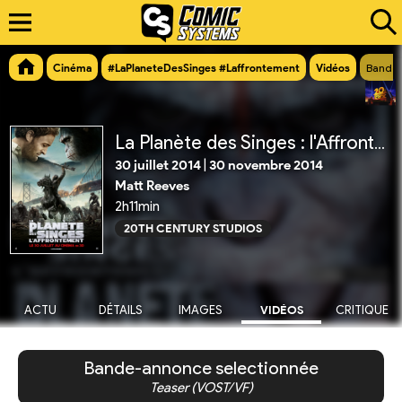
Cinéma
#LaPlaneteDesSinges #Laffrontement
Vidéos
Bande-
La Planète des Singes : l'Affrontement
30 juillet 2014
|
30 novembre 2014
Matt Reeves
2h11min
20TH CENTURY STUDIOS
ACTU
DÉTAILS
IMAGES
VIDÉOS
CRITIQUE
Bande-annonce selectionnée
Teaser (VOST/VF)