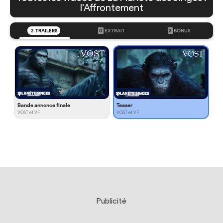
l'Affrontement
2
TRAILERS
0
EXTRAIT
3
BONUS
Bande annonce finale
Teaser
VOST et VF
VOST et VF
Publicité