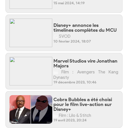
15 mai 2024, 14:19
Disney+ annonce les
timelines complètes du MCU
SVOD
10 février 2024, 18:07
Marvel Studios vire Jonathan
Majors
Film : Avengers The Kang
Dynasty
19 décembre 2023, 10:46
Cobra Bubbles a été choisi
pour le film live-action sur
Disney+
Film : Lilo & Stitch
19 avril 2023, 20:24