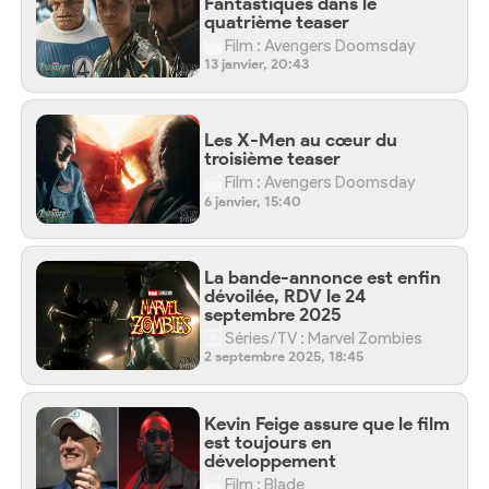
Fantastiques dans le
quatrième teaser
Film : Avengers Doomsday
13 janvier, 20:43
Les X-Men au cœur du
troisième teaser
Film : Avengers Doomsday
6 janvier, 15:40
La bande-annonce est enfin
dévoilée, RDV le 24
septembre 2025
Séries/TV : Marvel Zombies
2 septembre 2025, 18:45
Kevin Feige assure que le film
est toujours en
développement
Film : Blade