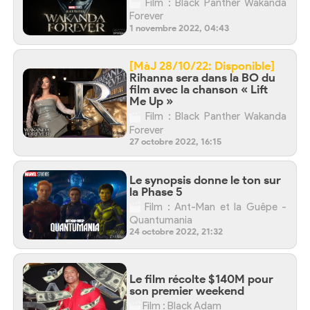
Film : Black Panther Wakanda
Forever
1 novembre 2022, 04:43
[MàJ 28/10/22: Disponible]
Rihanna sera dans la BO du
film avec la chanson « Lift
Me Up »
Film : Black Panther Wakanda
Forever
27 octobre 2022, 16:15
Le synopsis donne le ton sur
la Phase 5
Film : Ant-Man et la Guêpe -
Quantumania
24 octobre 2022, 21:32
Le film récolte $140M pour
son premier weekend
Film : Black Adam