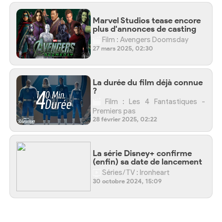
Marvel Studios tease encore
plus d'annonces de casting
Film : Avengers Doomsday
27 mars 2025, 02:30
La durée du film déjà connue
?
Film : Les 4 Fantastiques -
Premiers pas
28 février 2025, 02:22
La série Disney+ confirme
(enfin) sa date de lancement
Séries/TV : Ironheart
30 octobre 2024, 15:09