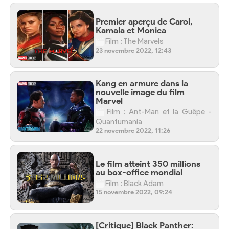
Premier aperçu de Carol,
Kamala et Monica
Film : The Marvels
23 novembre 2022, 12:43
Kang en armure dans la
nouvelle image du film
Marvel
Film : Ant-Man et la Guêpe -
Quantumania
22 novembre 2022, 11:26
Le film atteint 350 millions
au box-office mondial
Film : Black Adam
15 novembre 2022, 09:24
[Critique] Black Panther: