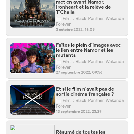
met en avant Namor,
Ironheart et la relève de
T'Challa
Film : Black Panther Wakanda
Forever
3 octobre 2022, 16:09
Faîtes le plein d'images avec
le lien entre Namor et les
mutants
Film : Black Panther Wakanda
Forever
27 septembre 2022, 09:56
Et si le film n'avait pas de
sortie cinéma française ?
Film : Black Panther Wakanda
Forever
13 septembre 2022, 23:29
Résumé de toutes les