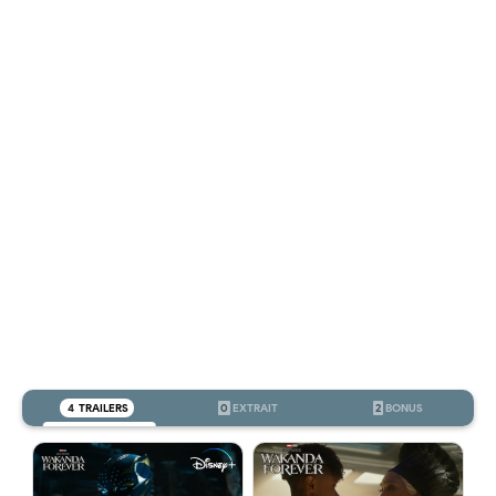
4
TRAILERS
0
EXTRAIT
2
BONUS