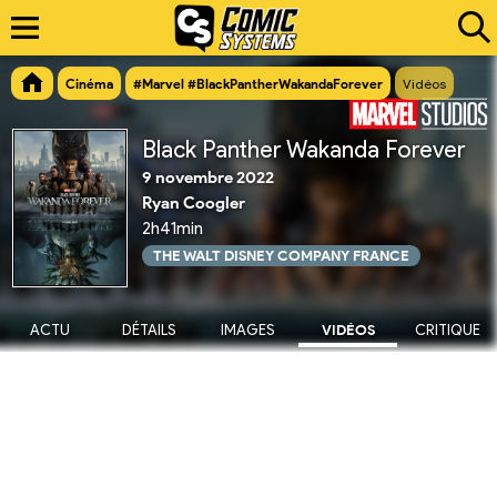
Cinéma
#Marvel #BlackPantherWakandaForever
Vidéos
Black Panther Wakanda Forever
9 novembre 2022
Ryan Coogler
2h41min
THE WALT DISNEY COMPANY FRANCE
ACTU
DÉTAILS
IMAGES
VIDÉOS
CRITIQUE