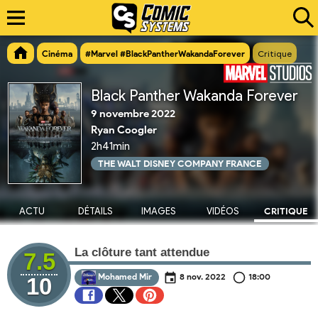
Cinéma
#Marvel #BlackPantherWakandaForever
Critique
Black Panther Wakanda Forever
9 novembre 2022
Ryan Coogler
2h41min
THE WALT DISNEY COMPANY FRANCE
ACTU
DÉTAILS
IMAGES
VIDÉOS
CRITIQUE
La clôture tant attendue
7.5
Mohamed Mir
8 nov. 2022
18:00
10