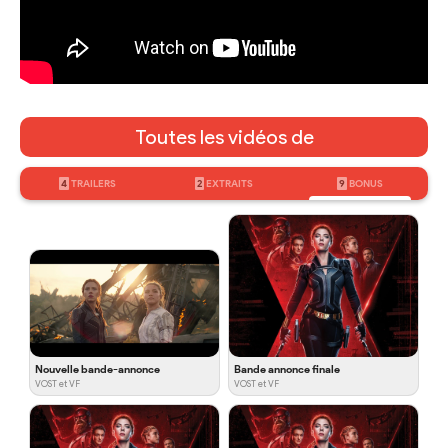
Toutes les vidéos de
4
TRAILERS
2
EXTRAITS
9
BONUS
Nouvelle bande-annonce
Bande annonce finale
VOST et VF
VOST et VF