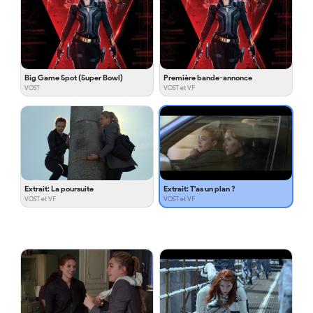
Big Game Spot (Super Bowl)
Première bande-annonce
VOST
VOST et VF
Extrait: La poursuite
Extrait: T'as un plan ?
VOST et VF
VOST et VF