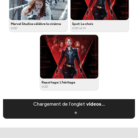
Marvel Studios célèbre le cinéma
Spot: Le choix
VOST
VOST et VF
Reportage: L'héritage
VOST
Chargement de l'onglet
videos
…