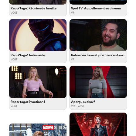
Reportage: Réunion de famille
Spot TV: Actuellement au cinéma
VOST
VF
Reportage: Taskmaster
Retour sur l'avant-première au Grand Rex
VOST
VF
Reportage: Et actioon !
Aperçu exclusif
VOST
VOST et VF