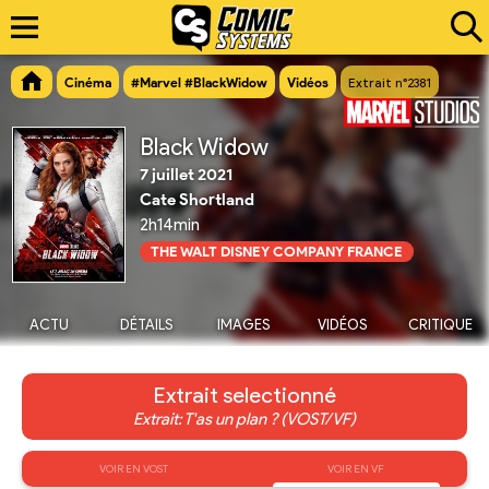
Cinéma
#Marvel #BlackWidow
Vidéos
Extrait n°2381
Black Widow
7 juillet 2021
Cate Shortland
2h14min
THE WALT DISNEY COMPANY FRANCE
ACTU
DÉTAILS
IMAGES
VIDÉOS
CRITIQUE
Extrait selectionné
Extrait: T'as un plan ? (VOST/VF)
VOIR EN VOST
VOIR EN VF