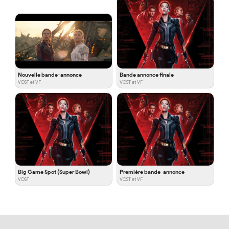
Nouvelle bande-annonce
Bande annonce finale
VOST et VF
VOST et VF
Big Game Spot (Super Bowl)
Première bande-annonce
VOST
VOST et VF