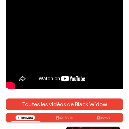
Toutes les vidéos de Black Widow
4
TRAILERS
2
EXTRAITS
9
BONUS