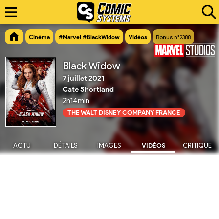
Cinéma
#Marvel #BlackWidow
Vidéos
Bonus n°2388
Black Widow
7 juillet 2021
Cate Shortland
2h14min
THE WALT DISNEY COMPANY FRANCE
ACTU
DÉTAILS
IMAGES
VIDÉOS
CRITIQUE