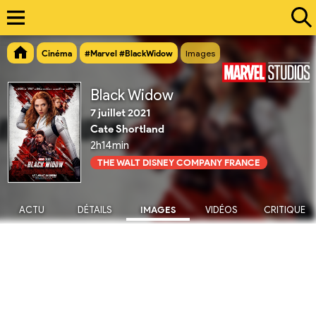
Cinéma
#Marvel #BlackWidow
Images
Black Widow
7 juillet 2021
Cate Shortland
2h14min
THE WALT DISNEY COMPANY FRANCE
ACTU
DÉTAILS
IMAGES
VIDÉOS
CRITIQUE