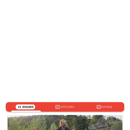
33
IMAGES
32
AFFICHES
15
EXTRAS