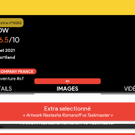
Extra n°10202
dow
6.5
/10
llet 2021
ortland
 COMPANY FRANCE
venture #sf
80
AILS
IMAGES
VID
Extra selectionné
« Artwork Nastasha Romanoff vs Taskmaster »
Artwork Nastasha Romanoff vs Taskmaster