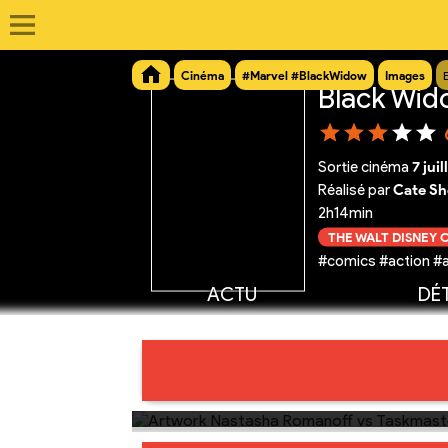
Cinéma
#Marvel #BlackWidow
Images
Black Wi
Sortie cinéma
7 jui
Réalisé par
Cate Sh
2h14min
THE WALT DISNEY
#comics #action #a
ACTU
DÉT