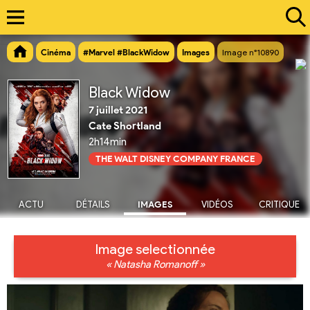
Cinéma
#Marvel #BlackWidow
Images
Image n°10890
Black Widow
7 juillet 2021
Cate Shortland
2h14min
THE WALT DISNEY COMPANY FRANCE
ACTU
DÉTAILS
IMAGES
VIDÉOS
CRITIQUE
Image selectionnée
« Natasha Romanoff »