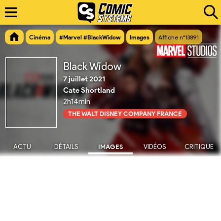
Cinéma
#Marvel #BlackWidow
Images
Affiche n°13891
Black Widow
7 juillet 2021
Cate Shortland
2h14min
THE WALT DISNEY COMPANY FRANCE
ACTU
DÉTAILS
IMAGES
VIDÉOS
CRITIQUE