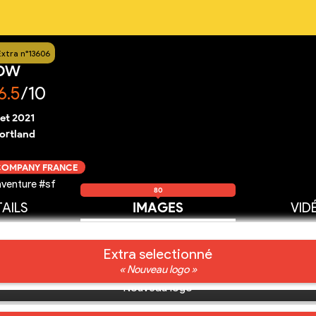
Extra n°13606
dow
6.5
/10
llet 2021
ortland
 COMPANY FRANCE
venture #sf
80
AILS
IMAGES
VID
Extra selectionné
« Nouveau logo »
Nouveau logo