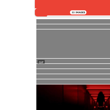
33
IMAGES