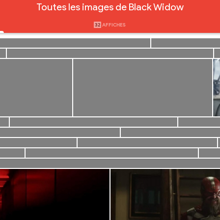
Toutes les images de Black Widow
32
AFFICHES