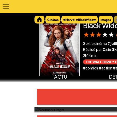
Cinéma
#Marvel #BlackWidow
Images
Black Wi
Sortie cinéma
7 jui
Réalisé par
Cate Sh
2h14min
THE WALT DISNEY
#comics #action #a
ACTU
DÉT