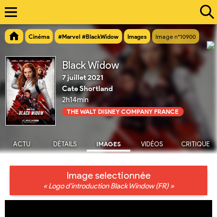
Cinéma
#Marvel #BlackWidow
Images
Image n°10900
Black Widow
7 juillet 2021
Cate Shortland
2h14min
THE WALT DISNEY COMPANY FRANCE
ACTU
DÉTAILS
IMAGES
VIDÉOS
CRITIQUE
Image selectionnée
« Logo d'introduction Black Window (FR) »