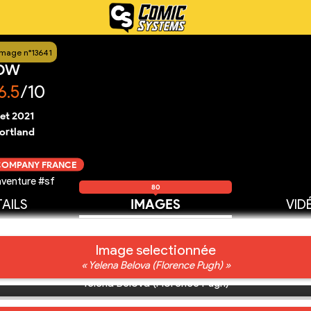
Image n°13641
dow
6.5
/10
llet 2021
ortland
 COMPANY FRANCE
venture #sf
80
AILS
IMAGES
VID
Image selectionnée
« Yelena Belova (Florence Pugh) »
Yelena Belova (Florence Pugh)