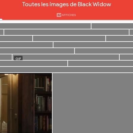
Toutes les images de Black Widow
32
AFFICHES