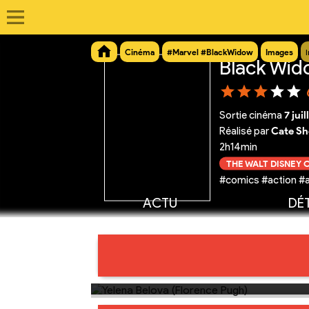
Cinéma
#Marvel #BlackWidow
Images
Black Wi
Sortie cinéma
7 jui
Réalisé par
Cate Sh
2h14min
THE WALT DISNEY
#comics #action #a
ACTU
DÉT