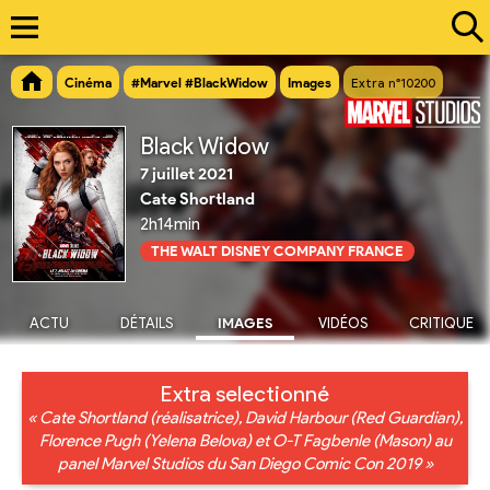
Cinéma
#Marvel #BlackWidow
Images
Extra n°10200
Black Widow
7 juillet 2021
Cate Shortland
2h14min
THE WALT DISNEY COMPANY FRANCE
ACTU
DÉTAILS
IMAGES
VIDÉOS
CRITIQUE
Extra selectionné
« Cate Shortland (réalisatrice), David Harbour (Red Guardian),
Florence Pugh (Yelena Belova) et O-T Fagbenle (Mason) au
panel Marvel Studios du San Diego Comic Con 2019 »