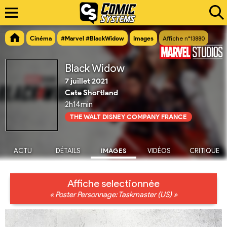
Cinéma
#Marvel #BlackWidow
Images
Affiche n°13880
Black Widow
7 juillet 2021
Cate Shortland
2h14min
THE WALT DISNEY COMPANY FRANCE
ACTU
DÉTAILS
IMAGES
VIDÉOS
CRITIQUE
Affiche selectionnée
« Poster Personnage: Taskmaster (US) »