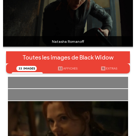
Natasha Romanoff
Toutes les images de Black Widow
33
IMAGES
32
AFFICHES
15
EXTRAS