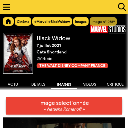
Cinéma
#Marvel #BlackWidow
Images
Image n°10889
Black Widow
7 juillet 2021
Cate Shortland
2h14min
THE WALT DISNEY COMPANY FRANCE
ACTU
DÉTAILS
IMAGES
VIDÉOS
CRITIQUE
Image selectionnée
« Natasha Romanoff »