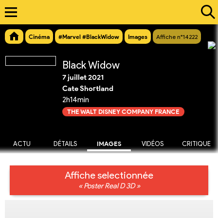
Cinéma
#Marvel #BlackWidow
Images
Affiche n°14222
Black Widow
7 juillet 2021
Cate Shortland
2h14min
THE WALT DISNEY COMPANY FRANCE
ACTU
DÉTAILS
IMAGES
VIDÉOS
CRITIQUE
Affiche selectionnée
« Poster Real D 3D »