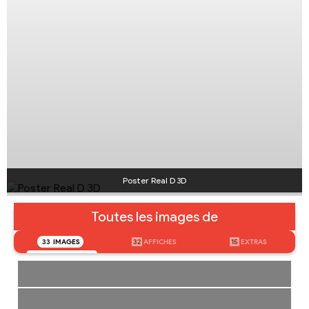
Poster Real D 3D
Toutes les images de
33
IMAGES
32
AFFICHES
15
EXTRAS