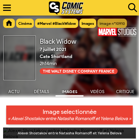
Cinéma
#Marvel #BlackWidow
Images
Image n°10910
Black Widow
7 juillet 2021
Cate Shortland
2h14min
THE WALT DISNEY COMPANY FRANCE
ACTU
DÉTAILS
IMAGES
VIDÉOS
CRITIQUE
Image selectionnée
« Alexei Shostakov entre Natasha Romanoff et Yelena Belova »
Alexei Shostakov entre Natasha Romanoff et Yelena Belova