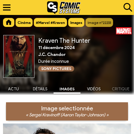
Cinéma
#Marvel #Kraven
Images
Image n°22233
Kraven The Hunter
11 décembre 2024
J.C. Chandor
Durée inconnue
SONY PICTURES
ACTU
DÉTAILS
IMAGES
VIDÉOS
CRITIQUE
Image selectionnée
« Sergei Kravinoff (Aaron Taylor-Johnson) »