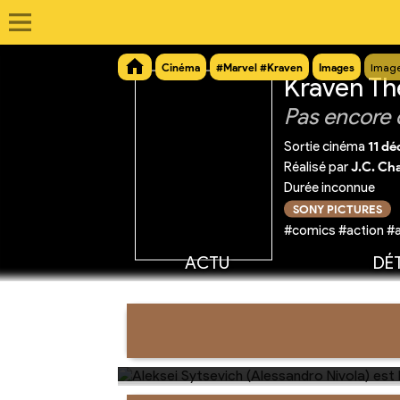
Cinéma
#Marvel #Kraven
Images
Image
Kraven Th
Pas encore 
Sortie cinéma
11 d
Réalisé par
J.C. Ch
Durée inconnue
SONY PICTURES
#comics #action #a
ACTU
DÉT