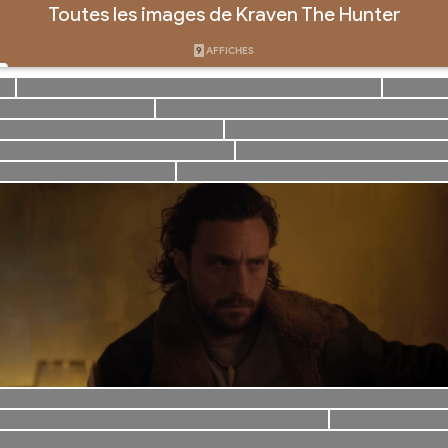
Toutes les images de Kraven The Hunter
9
AFFICHES