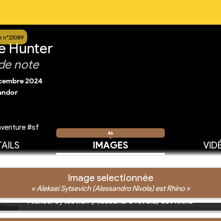
 n°23089
e Hunter
de note
écembre 2024
andor
venture #sf
46
AILS
IMAGES
VID
Image selectionnée
« Aleksei Sytsevich (Alessandro Nivola) est Rhino »
Aleksei Sytsevich (Alessandro Nivola) est Rhino