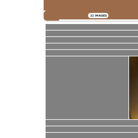
32
IMAGES