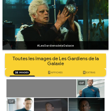
#LesGardiensdelaGalaxie
Toutes les images de Les Gardiens de la
Galaxie
38
IMAGES
7
AFFICHES
9
EXTRAS