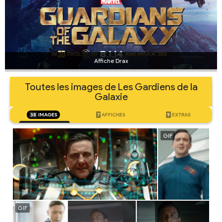
Affiche Drax
Toutes les images de Les Gardiens de la
Galaxie
38
IMAGES
7
AFFICHES
9
EXTRAS