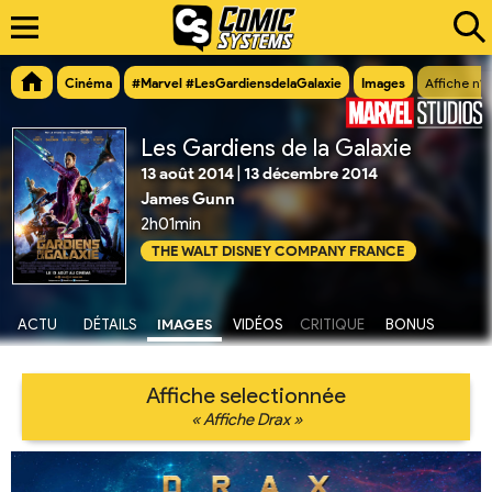
Cinéma
#Marvel #LesGardiensdelaGalaxie
Images
Affiche n°8
Les Gardiens de la Galaxie
13 août 2014
|
13 décembre 2014
James Gunn
2h01min
THE WALT DISNEY COMPANY FRANCE
ACTU
DÉTAILS
IMAGES
VIDÉOS
CRITIQUE
BONUS
Affiche selectionnée
« Affiche Drax »