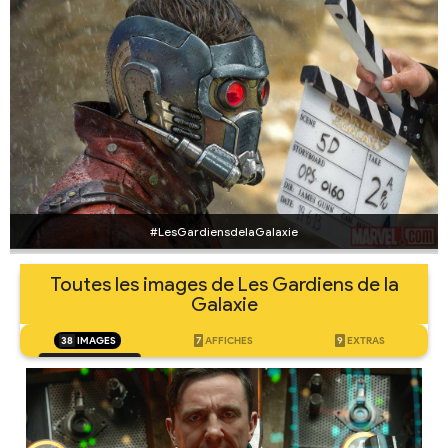
#LesGardiensdelaGalaxie
Toutes les images de Les Gardiens de la
Galaxie
38
IMAGES
7
AFFICHES
9
EXTRAS