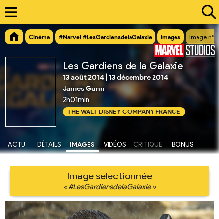
Cinéma
#Marvel #LesGardiensdelaGalaxie
Images
Image n°4
Les Gardiens de la Galaxie
13 août 2014
|
13 décembre 2014
James Gunn
2h01min
THE WALT DISNEY COMPANY FRANCE
ACTU
DÉTAILS
IMAGES
VIDÉOS
CRITIQUE
BONUS
Image selectionnée
« #LesGardiensdelaGalaxie »