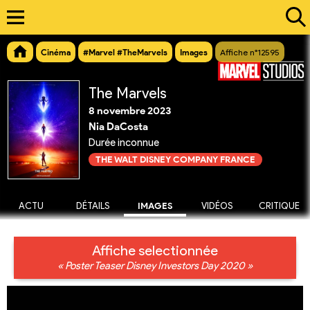
Cinéma
#Marvel #TheMarvels
Images
Affiche n°12595
The Marvels
8 novembre 2023
Nia DaCosta
Durée inconnue
THE WALT DISNEY COMPANY FRANCE
ACTU
DÉTAILS
IMAGES
VIDÉOS
CRITIQUE
Affiche selectionnée
« Poster Teaser Disney Investors Day 2020 »