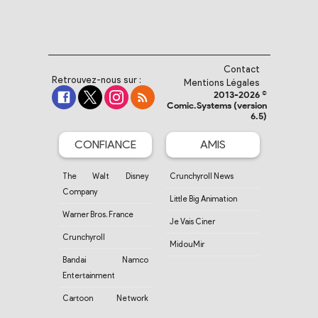
Contact
Retrouvez-nous sur :
Mentions Légales
2013-2026 ©
Comic.Systems (version
6.5)
CONFIANCE
AMIS
The Walt Disney
Crunchyroll News
Company
Little Big Animation
Warner Bros. France
Je Vais Ciner
Crunchyroll
MidouMir
Bandai Namco
Entertainment
Cartoon Network
France