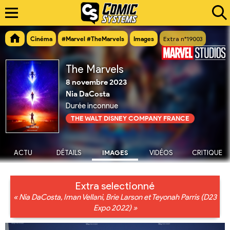
Cinéma
#Marvel #TheMarvels
Images
Extra n°19003
The Marvels
8 novembre 2023
Nia DaCosta
Durée inconnue
THE WALT DISNEY COMPANY FRANCE
ACTU
DÉTAILS
IMAGES
VIDÉOS
CRITIQUE
Extra selectionné
« Nia DaCosta, Iman Vellani, Brie Larson et Teyonah Parris (D23
Expo 2022) »