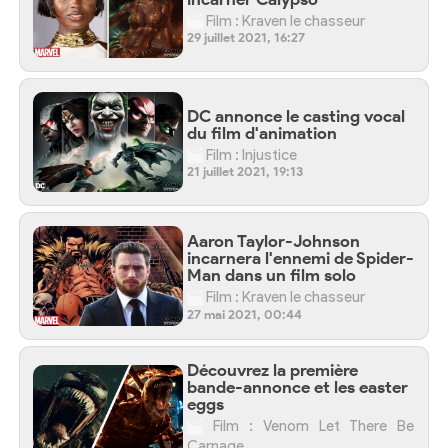
Film : Kraven le chasseur
29 juillet 2021, 16:27
DC annonce le casting vocal
du film d'animation
Film : Injustice
21 juillet 2021, 19:13
Aaron Taylor-Johnson
incarnera l'ennemi de Spider-
Man dans un film solo
Film : Kraven le chasseur
27 mai 2021, 00:44
Découvrez la première
bande-annonce et les easter
eggs
Film : Venom Let There Be
Carnage