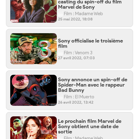
casting du spin-off du film
Marvel de Sony
Film : Madame Web
25 mai 2022, 18:08
Sony officialise le troisième
film
Film : Venom 3
27 avril 2022, 07:03
Sony annonce un spin-off de
Spider-Man avec le rappeur
Bad Bunny
Film : El Muerto
26 avril 2022, 13:42
Le prochain film Marvel de
Sony obtient une date de
sortie
Film : Madame Web