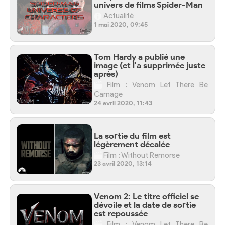
univers de films Spider-Man
Actualité
1 mai 2020, 09:45
Tom Hardy a publié une
image (et l'a supprimée juste
après)
Film : Venom Let There Be
Carnage
24 avril 2020, 11:43
La sortie du film est
légèrement décalée
Film : Without Remorse
23 avril 2020, 13:14
Venom 2: Le titre officiel se
dévoile et la date de sortie
est repoussée
Film : Venom Let There Be