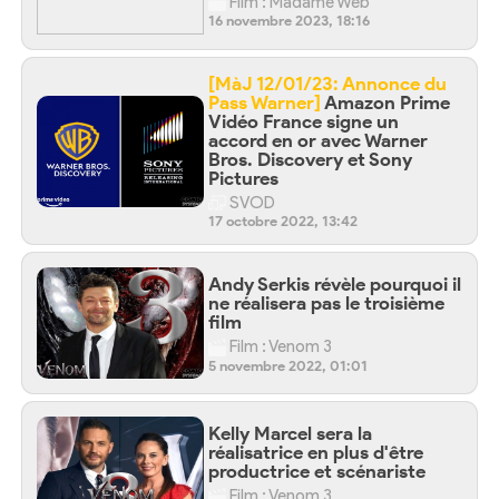
Film : Madame Web
16 novembre 2023, 18:16
[MàJ 12/01/23: Annonce du
Pass Warner]
Amazon Prime
Vidéo France signe un
accord en or avec Warner
Bros. Discovery et Sony
Pictures
SVOD
17 octobre 2022, 13:42
Andy Serkis révèle pourquoi il
ne réalisera pas le troisième
film
Film : Venom 3
5 novembre 2022, 01:01
Kelly Marcel sera la
réalisatrice en plus d'être
productrice et scénariste
Film : Venom 3