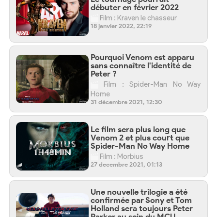
débuter en février 2022
Film : Kraven le chasseur
18 janvier 2022, 22:19
Pourquoi Venom est apparu
sans connaître l'identité de
Peter ?
Film : Spider-Man No Way
Home
31 décembre 2021, 12:30
Le film sera plus long que
Venom 2 et plus court que
Spider-Man No Way Home
Film : Morbius
27 décembre 2021, 01:13
Une nouvelle trilogie a été
confirmée par Sony et Tom
Holland sera toujours Peter
Parker au sein du MCU