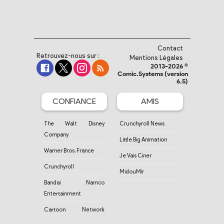
Contact
Retrouvez-nous sur :
Mentions Légales
2013-2026 ©
Comic.Systems (version
6.5)
CONFIANCE
AMIS
The Walt Disney
Crunchyroll News
Company
Little Big Animation
Warner Bros. France
Je Vais Ciner
Crunchyroll
MidouMir
Bandai Namco
Entertainment
Cartoon Network
France