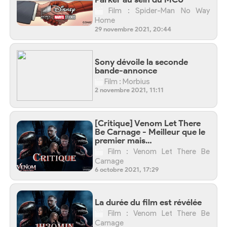
Film : Spider-Man No Way
Home
29 novembre 2021, 20:44
Sony dévoile la seconde
bande-annonce
Film : Morbius
2 novembre 2021, 11:11
[Critique] Venom Let There
Be Carnage - Meilleur que le
premier mais…
Film : Venom Let There Be
Carnage
6 octobre 2021, 17:29
La durée du film est révélée
Film : Venom Let There Be
Carnage