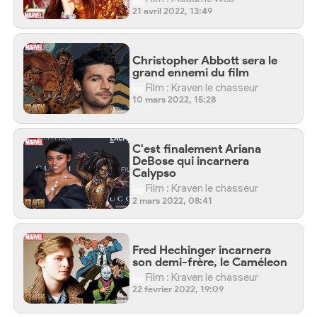
21 avril 2022, 13:49
Christopher Abbott sera le
grand ennemi du film
Film : Kraven le chasseur
10 mars 2022, 15:28
C'est finalement Ariana
DeBose qui incarnera
Calypso
Film : Kraven le chasseur
2 mars 2022, 08:41
Fred Hechinger incarnera
son demi-frère, le Caméleon
Film : Kraven le chasseur
22 février 2022, 19:09