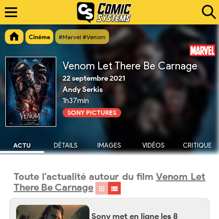
Cinéma
#Marvel #Venom
Venom Let There Be Carnage
22 septembre 2021
Andy Serkis
1h37min
SONY PICTURES
ACTU
DÉTAILS
IMAGES
VIDÉOS
CRITIQUE
Toute l'actualité autour du film
Venom Let
There Be Carnage
Sony met en ligne les 8