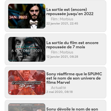
La sortie est (encore)
repoussée jusqu'en 2022
Film : Morbius
22 janvier 2021, 22:45
La sortie du film est encore
repoussée de 7 mois
Film : Morbius
12 janvier 2021, 08:28
Sony réaffirme que le SPUMC
est le nom de son univers de
films Marvel
Actualité
2 mai 2020, 08:18
Sony dévoile le nom de son