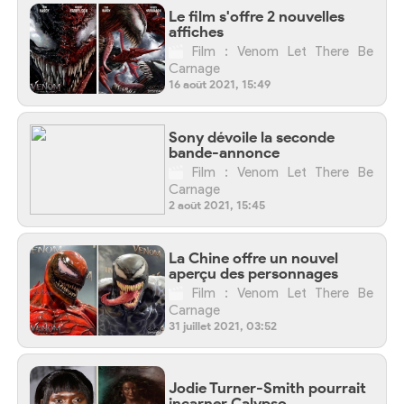
Le film s'offre 2 nouvelles
affiches
Film : Venom Let There Be
Carnage
16 août 2021, 15:49
Sony dévoile la seconde
bande-annonce
Film : Venom Let There Be
Carnage
2 août 2021, 15:45
La Chine offre un nouvel
aperçu des personnages
Film : Venom Let There Be
Carnage
31 juillet 2021, 03:52
Jodie Turner-Smith pourrait
incarner Calypso