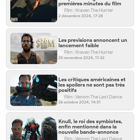
premières minutes du film
Film : Kraven The Hunter
2 décembre 2024, 17:28
Les previsions annoncent un
lancement faible
Film : Kraven The Hunter
25 novembre 2024, 11:32
Les critiques américaines et
les spoilers ne sont pas très
positifs
Film : Venom The Last Dance
26 octobre 2024, 14:31
Knull, le roi des symbiotes,
enfin mentionné dans la
nouvelle bande-annonce
Film : Venom The Last Dance