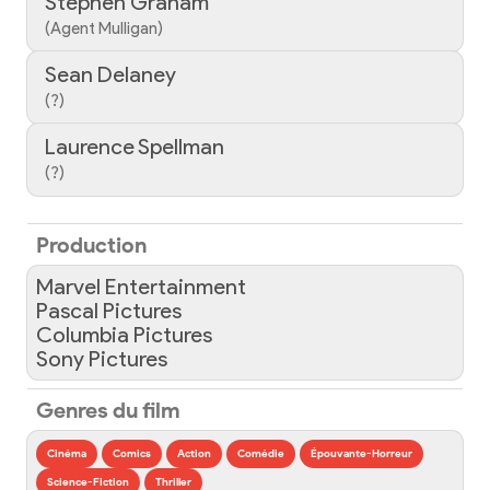
Stephen Graham
(Agent Mulligan)
Sean Delaney
(?)
Laurence Spellman
(?)
Production
Marvel Entertainment
Pascal Pictures
Columbia Pictures
Sony Pictures
Genres du film
Cinéma
Comics
Action
Comédie
Épouvante-Horreur
Science-Fiction
Thriller