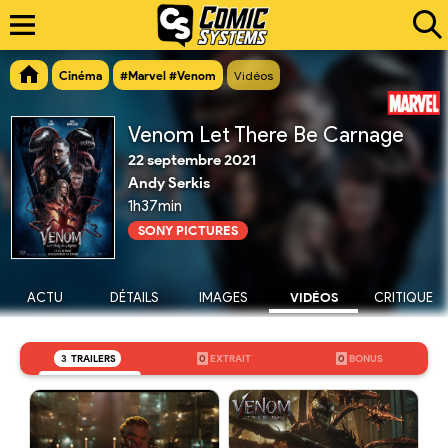
Cinéma
#Marvel #Venom
Vidéos
Venom Let There Be Carnage
22 septembre 2021
Andy Serkis
1h37min
SONY PICTURES
ACTU
DÉTAILS
IMAGES
VIDÉOS
CRITIQUE
3
TRAILERS
0
EXTRAIT
0
BONUS