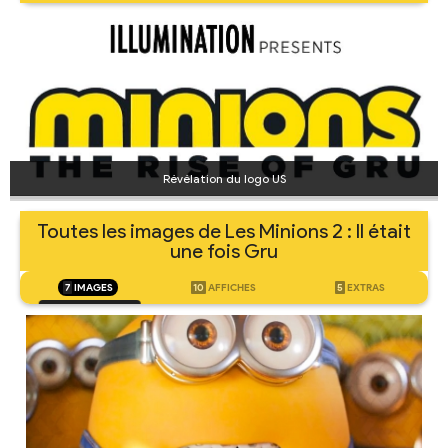
Révélation du logo US
Toutes les images de Les Minions 2 : Il était
une fois Gru
7
IMAGES
10
AFFICHES
5
EXTRAS