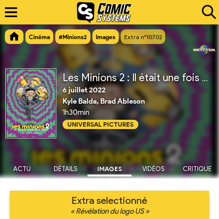
Cinéma
#Minions2
Images
Extra n°10702
Les Minions 2 : Il était une fois Gru
6 juillet 2022
Kyle Balda, Brad Ableson
1h30min
UNIVERSAL PICTURES
ACTU
DÉTAILS
IMAGES
VIDÉOS
CRITIQUE
Extra selectionné
« Révélation du logo US »