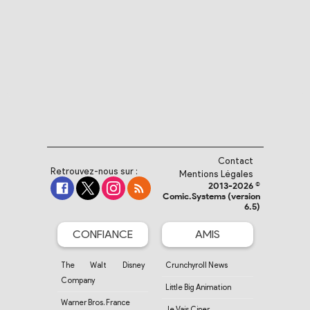
Contact
Retrouvez-nous sur :
Mentions Légales
2013-2026 ©
Comic.Systems (version
6.5)
CONFIANCE
AMIS
The Walt Disney
Crunchyroll News
Company
Little Big Animation
Warner Bros. France
Je Vais Ciner