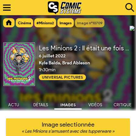
Cinéma
#Minions2
Images
Image n°10709
Les Minions 2 : Il était une fois Gru
6 juillet 2022
Kyle Balda, Brad Ableson
1h30min
UNIVERSAL PICTURES
ACTU
DÉTAILS
IMAGES
VIDÉOS
CRITIQUE
Image selectionnée
« Les Minions s'amusent avec des tupperware »