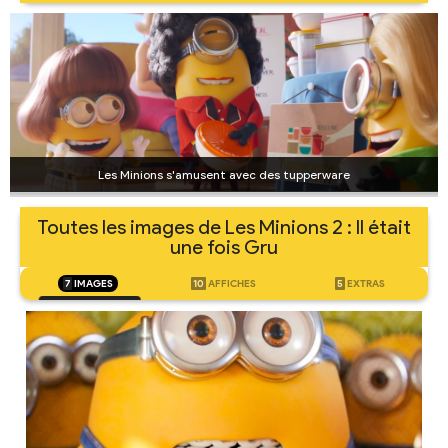
Les Minions s'amusent avec des tupperware
Toutes les images de Les Minions 2 : Il était
une fois Gru
7
IMAGES
10
AFFICHES
5
EXTRAS